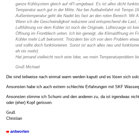
ganze Kühlsystem gleich auf nFl umgebaut. Es ist alles dicht funktio
Temperatur auch gut in der Mitte. Nur bei Autbahnfahrt mit Tempo 1
Außentemperatur geht die Nadel bis fast an den roten Bereich. Mit A
Wenn ich die Geschwindigkeit reduziere und entsprechend die Last, 
Luftführung vor dem Kühler ist noch die Originale, Lüfterzarge ist k
Öffnung im Frontblech unten. Ich bin geneigt, die Klimaöffnung im F
Kühler mehr Luft bekommt. Trotzdem bin ich von dem Problem etwas i
und sollte doch funktionieren. Sonst ist auch alles neu und funktionie
eh nix mehr).
Hat jemand vielleicht noch eine Idee, wo mein Temperaturproblem li
Gruß Michael
Die sind teilweise nach einmal warm werden kaputt und es lösen sich so
Ansonsten habe ich auch extrem schlechte Erfahrungen mit SKF Wasse
Ansonsten stimme ich Schumi und den anderen zu, da ist irgendwas nicht
oder (eher) Kopf gerissen.
Gruß
Christian
antworten