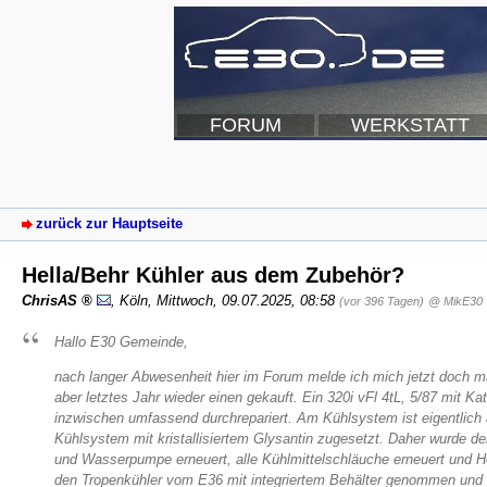
FORUM
WERKSTATT
zurück zur Hauptseite
Hella/Behr Kühler aus dem Zubehör?
ChrisAS
,
Köln
,
Mittwoch, 09.07.2025, 08:58
(vor 396 Tagen)
@ MikE30
Hallo E30 Gemeinde,
nach langer Abwesenheit hier im Forum melde ich mich jetzt doch ma
aber letztes Jahr wieder einen gekauft. Ein 320i vFl 4tL, 5/87 mit K
inzwischen umfassend durchrepariert. Am Kühlsystem ist eigentlic
Kühlsystem mit kristallisiertem Glysantin zugesetzt. Daher wurde de
und Wasserpumpe erneuert, alle Kühlmittelschläuche erneuert und He
den Tropenkühler vom E36 mit integriertem Behälter genommen und 