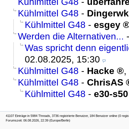
Kühlmittel G48
-
überfahr
Kühlmittel G48
-
Dingerwk
Kühlmittel G48
-
esgey
Werden die Alternativen...
Was spricht denn eigent
02.08.2025, 15:30
Kühlmittel G48
-
Hacke
,
Kühlmittel G48
-
ChrisAS
Kühlmittel G48
-
e30-s50
41107 Einträge in 5984 Threads, 3736 registrierte Benutzer, 184 Benutzer online (0 regis
Forumszeit: 06.08.2026, 22:39 (Europe/Berlin)