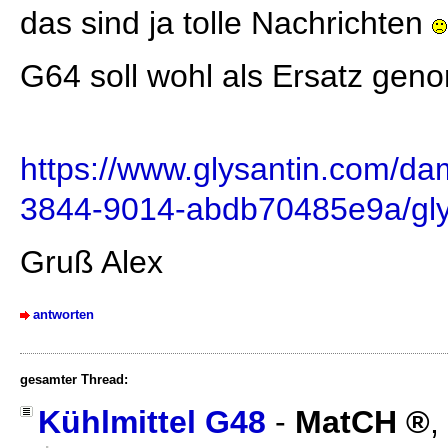
das sind ja tolle Nachrichten
G64 soll wohl als Ersatz ge
https://www.glysantin.com/da
3844-9014-abdb70485e9a/glys
Gruß Alex
antworten
gesamter Thread:
Kühlmittel G48
-
MatCH
,