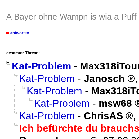
A Bayer ohne Wampn is wia a Puf
antworten
gesamter Thread:
Kat-Problem
-
Max318iTou
Kat-Problem
-
Janosch
Kat-Problem
-
Max318iT
Kat-Problem
-
msw68
Kat-Problem
-
ChrisAS
,
Ich befürchte du brauchs