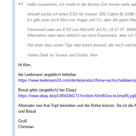
Hallo zusammen, ich stoße in der letzten Zeit immer mehr auf n
Aktuell suche ich einen ESD für meinen 325i Cabrio Bj 10/86
Es gibt zwar noch Mist von Vegaz und Co, aber die guten Mar
Favorisiert wäre ein ESD von IMASAF Art.N.r 19.57.07. BMW 
Alternative wäre dann wirklich nur noch Eisenmann, aber ich 
Hat einer dazu einen Tipp oder kennt jemand, der noch solche 
Vielen Dank im Voraus und Grüße, Alex
Hi Alex,
bei Leebmann angeblich lieferbar:
https://www.leebmann24.com/de/de/product/bmw-nachschalldaemp
Bosal gibts (angeblich) bei Ebay):
https://www.ebay.de/p/1904194171?srsltid=AfmBOoo-teJimpRL
Alternativ nen Kat-Topf bestellen und die Rohre kürzen. Da ist die
und Bosal.
Gruß
Christian