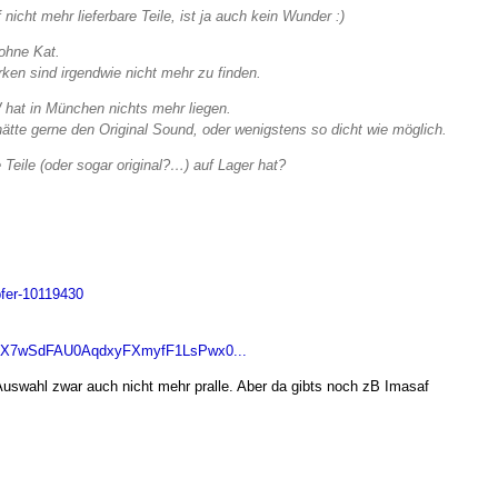
icht mehr lieferbare Teile, ist ja auch kein Wunder :)
 ohne Kat.
ken sind irgendwie nicht mehr zu finden.
hat in München nichts mehr liegen.
hätte gerne den Original Sound, oder wenigstens so dicht wie möglich.
Teile (oder sogar original?…) auf Lager hat?
fer-10119430
yg6X7wSdFAU0AqdxyFXmyfF1LsPwx0...
 Auswahl zwar auch nicht mehr pralle. Aber da gibts noch zB Imasaf