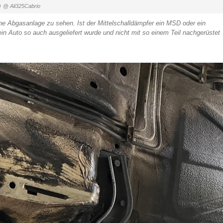
)
@ Ali325Cabrio
ine Abgasanlage zu sehen. Ist der Mittelschalldämpfer ein MSD oder ein
 Auto so auch ausgeliefert wurde und nicht mit so einem Teil nachgerüstet