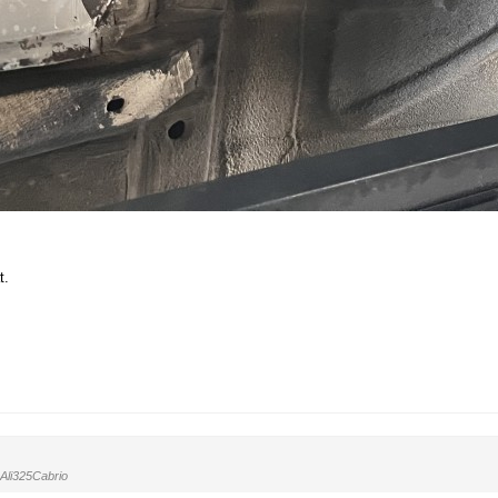
t.
Ali325Cabrio