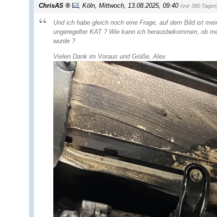
ChrisAS
,
Köln
,
Mittwoch, 13.08.2025, 09:40
(vor 360 Tagen
Und ich habe gleich noch eine Frage, auf dem Bild ist me
ungeregelter KAT ? Wie kann ich herausbekommen, ob mein
wurde ?
Vielen Dank im Voraus und Grüße, Alex