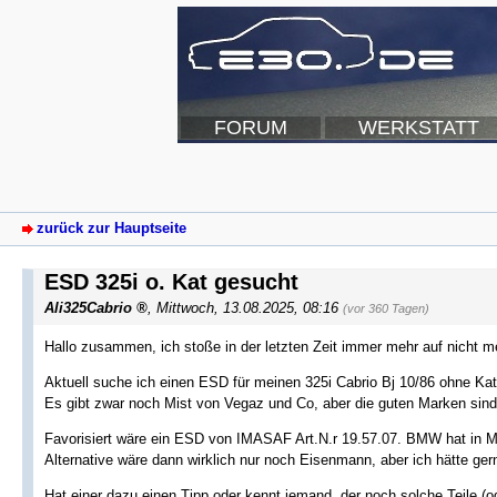
FORUM
WERKSTATT
zurück zur Hauptseite
ESD 325i o. Kat gesucht
Ali325Cabrio
,
Mittwoch, 13.08.2025, 08:16
(vor 360 Tagen)
Hallo zusammen, ich stoße in der letzten Zeit immer mehr auf nicht meh
Aktuell suche ich einen ESD für meinen 325i Cabrio Bj 10/86 ohne Kat
Es gibt zwar noch Mist von Vegaz und Co, aber die guten Marken sind 
Favorisiert wäre ein ESD von IMASAF Art.N.r 19.57.07. BMW hat in M
Alternative wäre dann wirklich nur noch Eisenmann, aber ich hätte ger
Hat einer dazu einen Tipp oder kennt jemand, der noch solche Teile (o