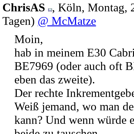
ChrisAS
,
Köln
,
Montag, 
Tagen)
@ McMatze
Moin,
hab in meinem E30 Cabr
BE7969 (oder auch oft B
eben das zweite).
Der rechte Inkrementgeber
Weiß jemand, wo man den
kann? Und wenn würde es
beide zu tauschen.