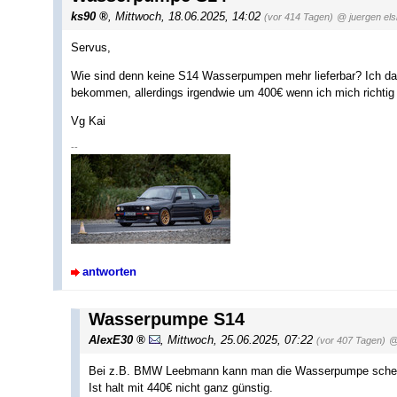
ks90
,
Mittwoch, 18.06.2025, 14:02
(vor 414 Tagen)
@ juergen els
Servus,
Wie sind denn keine S14 Wasserpumpen mehr lieferbar? Ich dac
bekommen, allerdings irgendwie um 400€ wenn ich mich richtig 
Vg Kai
--
antworten
Wasserpumpe S14
AlexE30
,
Mittwoch, 25.06.2025, 07:22
(vor 407 Tagen)
@
Bei z.B. BMW Leebmann kann man die Wasserpumpe schein
Ist halt mit 440€ nicht ganz günstig.