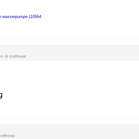
em-wasserpumpe-110564
en)
@ Graffesepp
raffesepp