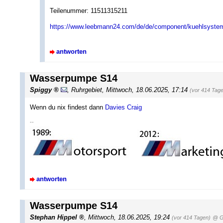
Teilenummer: 11511315211
https://www.leebmann24.com/de/de/component/kuehlsyst
antworten
Wasserpumpe S14
Spiggy
,
Ruhrgebiet
,
Mittwoch, 18.06.2025, 17:14
(vor 414 Tag
Wenn du nix findest dann
Davies Craig
--
antworten
Wasserpumpe S14
Stephan Hippel
,
Mittwoch, 18.06.2025, 19:24
(vor 414 Tagen)
@ G