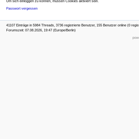
Um sich einloggen zu können, müssen Cookies aktiviert sein.
Passwort vergessen
41107 Einträge in 5984 Threads, 3736 registrierte Benutzer, 155 Benutzer online (0 regis
Forumszeit: 07.08.2026, 19:47 (Europe/Berlin)
powe