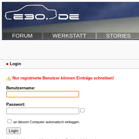
FORUM
WERKSTATT
STORIES
Login
Nur registrierte Benutzer können Einträge schreiben!
Benutzername:
Passwort:
an diesem Computer automatisch einloggen